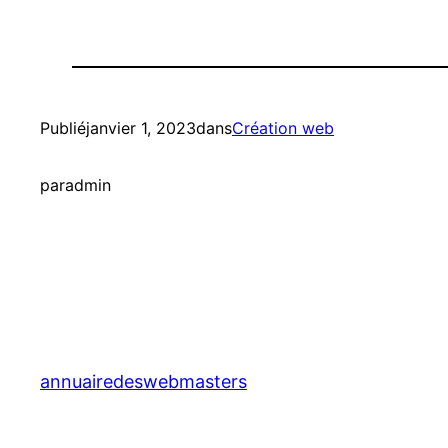
Publié
janvier 1, 2023
dans
Création web
par
admin
annuairedeswebmasters