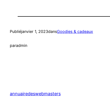
Publié
janvier 1, 2023
dans
Goodies & cadeaux
par
admin
annuairedeswebmasters