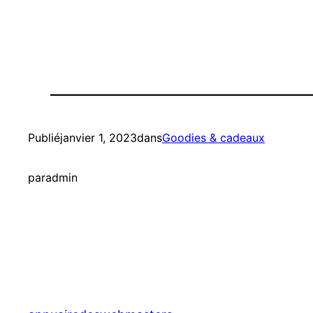
Publié
janvier 1, 2023
dans
Goodies & cadeaux
par
admin